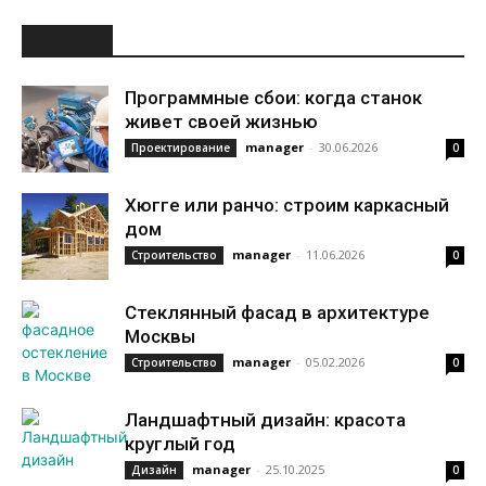
НОВОЕ
Программные сбои: когда станок
живет своей жизнью
manager
-
30.06.2026
Проектирование
0
Хюгге или ранчо: строим каркасный
дом
manager
-
11.06.2026
Строительство
0
Стеклянный фасад в архитектуре
Москвы
manager
-
05.02.2026
Строительство
0
Ландшафтный дизайн: красота
круглый год
manager
-
25.10.2025
Дизайн
0