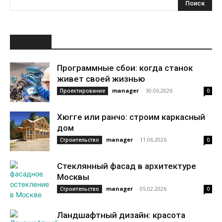
НОВОЕ
Программные сбои: когда станок
живет своей жизнью
manager
-
30.06.2026
Проектирование
0
Хюгге или ранчо: строим каркасный
дом
manager
-
11.06.2026
Строительство
0
Стеклянный фасад в архитектуре
Москвы
manager
-
05.02.2026
Строительство
0
Ландшафтный дизайн: красота