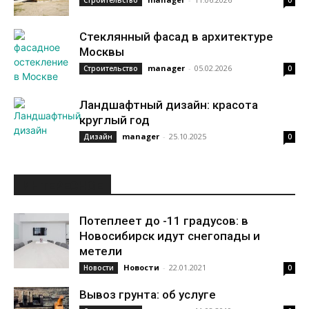
Строительство
0
Стеклянный фасад в архитектуре
Москвы
manager
-
05.02.2026
Строительство
0
Ландшафтный дизайн: красота
круглый год
manager
-
25.10.2025
Дизайн
0
ИНТЕРЕСНОЕ
Потеплеет до -11 градусов: в
Новосибирск идут снегопады и
метели
Новости
-
22.01.2021
Новости
0
Вывоз грунта: об услуге