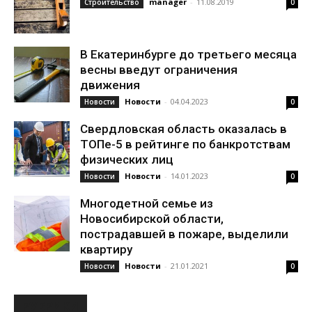
manager
-
11.08.2019
Строительство
0
В Екатеринбурге до третьего месяца
весны введут ограничения
движения
Новости
-
04.04.2023
Новости
0
Свердловская область оказалась в
ТОПе-5 в рейтинге по банкротствам
физических лиц
Новости
-
14.01.2023
Новости
0
Многодетной семье из
Новосибирской области,
пострадавшей в пожаре, выделили
квартиру
Новости
-
21.01.2021
Новости
0
РУБРИКИ