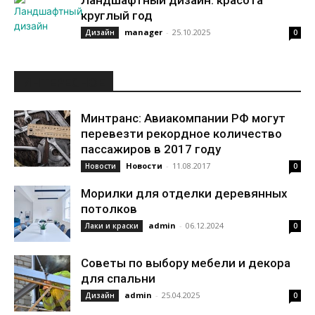
Ландшафтный дизайн: красота
круглый год
manager
-
25.10.2025
Дизайн
0
ИНТЕРЕСНОЕ
Минтранс: Авиакомпании РФ могут
перевезти рекордное количество
пассажиров в 2017 году
Новости
-
11.08.2017
Новости
0
Морилки для отделки деревянных
потолков
admin
-
06.12.2024
Лаки и краски
0
Советы по выбору мебели и декора
для спальни
admin
-
25.04.2025
Дизайн
0