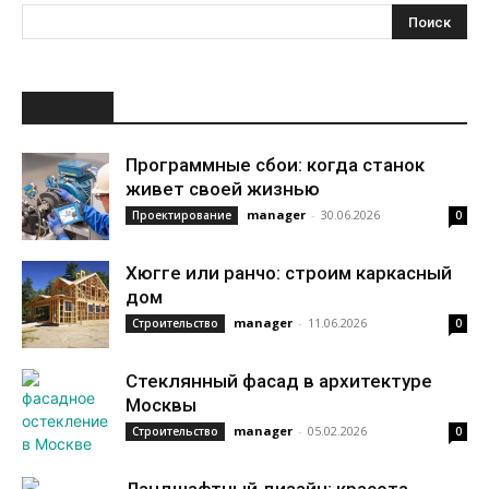
НОВОЕ
Программные сбои: когда станок
живет своей жизнью
manager
-
30.06.2026
Проектирование
0
Хюгге или ранчо: строим каркасный
дом
manager
-
11.06.2026
Строительство
0
Стеклянный фасад в архитектуре
Москвы
manager
-
05.02.2026
Строительство
0