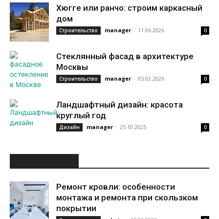
Хюгге или ранчо: строим каркасный
дом
manager
-
11.06.2026
Строительство
0
Стеклянный фасад в архитектуре
Москвы
manager
-
05.02.2026
Строительство
0
Ландшафтный дизайн: красота
круглый год
manager
-
25.10.2025
Дизайн
0
ИНТЕРЕСНОЕ
Ремонт кровли: особенности
монтажа и ремонта при скользком
покрытии