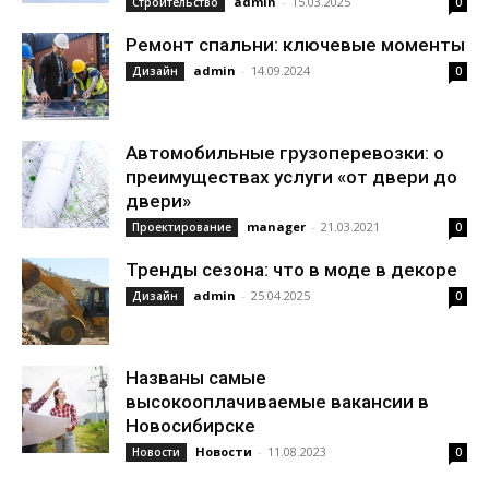
admin
-
15.03.2025
Строительство
0
Ремонт спальни: ключевые моменты
admin
-
14.09.2024
Дизайн
0
Автомобильные грузоперевозки: о
преимуществах услуги «от двери до
двери»
manager
-
21.03.2021
Проектирование
0
Тренды сезона: что в моде в декоре
admin
-
25.04.2025
Дизайн
0
Названы самые
высокооплачиваемые вакансии в
Новосибирске
Новости
-
11.08.2023
Новости
0