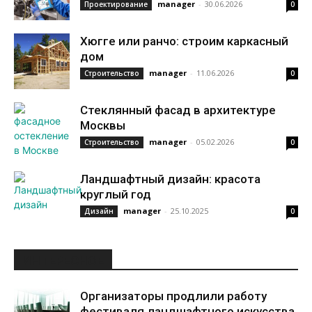
manager
-
30.06.2026
Проектирование
0
Хюгге или ранчо: строим каркасный
дом
manager
-
11.06.2026
Строительство
0
Стеклянный фасад в архитектуре
Москвы
manager
-
05.02.2026
Строительство
0
Ландшафтный дизайн: красота
круглый год
manager
-
25.10.2025
Дизайн
0
ИНТЕРЕСНОЕ
Организаторы продлили работу
фестиваля ландшафтного искусства