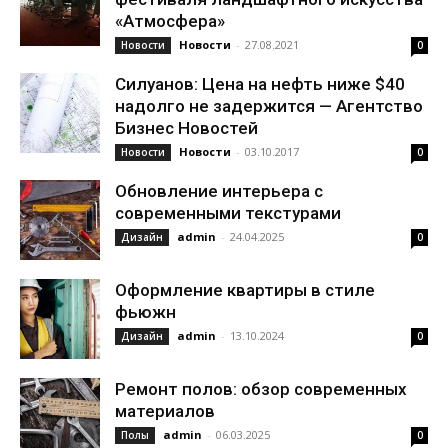
«Атмосфера»
Новости
-
27.08.2021
Новости
0
Силуанов: Цена на нефть ниже $40
надолго не задержится — Агентство
Бизнес Новостей
Новости
-
03.10.2017
Новости
0
Обновление интерьера с
современными текстурами
admin
-
24.04.2025
Дизайн
0
Оформление квартиры в стиле
фьюжн
admin
-
13.10.2024
Дизайн
0
Ремонт полов: обзор современных
материалов
admin
-
06.03.2025
Полы
0