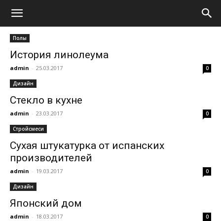
Полы
История линолеума
admin
-
25.03.2017
0
Дизайн
Стекло в кухне
admin
-
23.03.2017
0
Стройсмеси
Сухая штукатурка от испанских
производителей
admin
-
19.03.2017
0
Дизайн
Японский дом
admin
-
18.03.2017
0