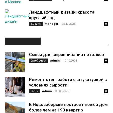
Ландшафтный дизайн: красота
круглый год
manager
-
25.10.2025
Дизайн
0
ИНТЕРЕСНОЕ
Смеси для выравнивания потолков
admin
-
10.10.2024
Стройсмеси
0
Ремонт стен: работа с штукатуркой в
условиях сырости
admin
-
03.03.2025
Стены
0
В Новосибирске построят новый дом
более чем на 190 квартир