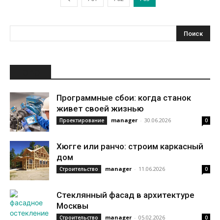
НОВОЕ
Программные сбои: когда станок
живет своей жизнью
manager
-
30.06.2026
Проектирование
0
Хюгге или ранчо: строим каркасный
дом
manager
-
11.06.2026
Строительство
0
Стеклянный фасад в архитектуре
Москвы
manager
-
05.02.2026
Строительство
0