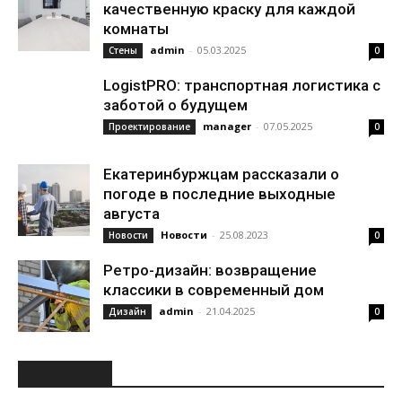
качественную краску для каждой
комнаты
admin
-
05.03.2025
Стены
0
LogistPRO: транспортная логистика с
заботой о будущем
manager
-
07.05.2025
Проектирование
0
Екатеринбуржцам рассказали о
погоде в последние выходные
августа
Новости
-
25.08.2023
Новости
0
Ретро-дизайн: возвращение
классики в современный дом
admin
-
21.04.2025
Дизайн
0
РУБРИКИ