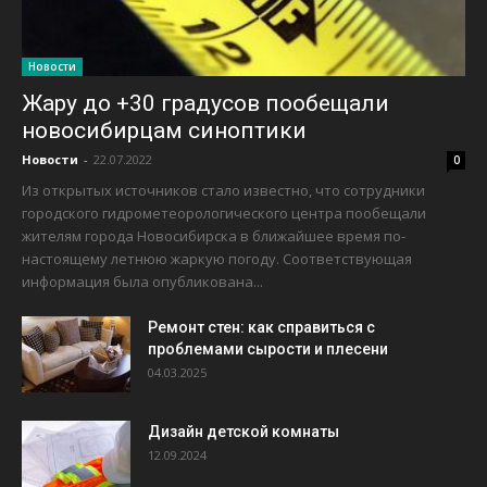
Новости
Жару до +30 градусов пообещали
новосибирцам синоптики
Новости
-
22.07.2022
0
Из открытых источников стало известно, что сотрудники
городского гидрометеорологического центра пообещали
жителям города Новосибирска в ближайшее время по-
настоящему летнюю жаркую погоду. Соответствующая
информация была опубликована...
Ремонт стен: как справиться с
проблемами сырости и плесени
04.03.2025
Дизайн детской комнаты
12.09.2024