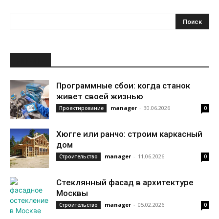
НОВОЕ
Программные сбои: когда станок
живет своей жизнью
manager
-
30.06.2026
Проектирование
0
Хюгге или ранчо: строим каркасный
дом
manager
-
11.06.2026
Строительство
0
Стеклянный фасад в архитектуре
Москвы
manager
-
05.02.2026
Строительство
0