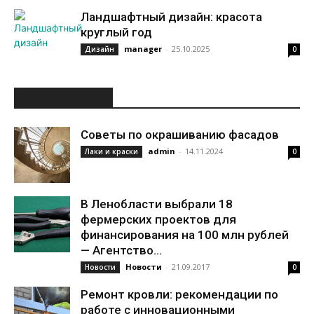
Ландшафтный дизайн: красота
круглый год
manager
-
25.10.2025
Дизайн
0
ИНТЕРЕСНОЕ
Советы по окрашиванию фасадов
admin
-
14.11.2024
Лаки и краски
0
В Ленобласти выбрали 18
фермерских проектов для
финансирования на 100 млн рублей
— Агентство...
Новости
-
21.09.2017
Новости
0
Ремонт кровли: рекомендации по
работе с инновационными