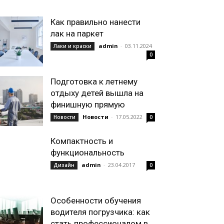
Как правильно нанести
лак на паркет
admin
-
03.11.2024
Лаки и краски
0
Подготовка к летнему
отдыху детей вышла на
финишную прямую
Новости
-
17.05.2022
Новости
0
Компактность и
функциональность
admin
-
23.04.2017
Дизайн
0
Особенности обучения
водителя погрузчика: как
стать профессионалом в