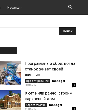
и
Изоляция
НОВОЕ
Программные сбои: когда
станок живет своей
жизнью
manager
-
Проектирование
30.06.2026
0
Хюгге или ранчо: строим
каркасный дом
manager
-
Строительство
11.06.2026
0