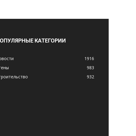
ОПУЛЯРНЫЕ КАТЕГОРИИ
овости
1916
тены
983
троительство
932