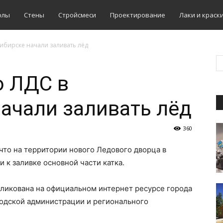
олы
Стены
Стройсмеси
Проектирование
Лаки и краск
ибирске начали заливать лёд
о ЛДС в
ачали заливать лёд
360
 что на территории нового Ледового дворца в
 к заливке основной части катка.
ликована на официальном интернет ресурсе города
родской администрации и регионального