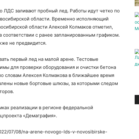
о ЛДС заливают пробный лед. Работы идут четко по
овосибирской области. Временно исполняющий
восибирской области Алексей Колмаков отметил,
 в соответствии с ранее запланированным графиком.
кже не предвидится.
вать первый лед на малой арене. Тестовые
имы для проверки оборудования и очистки бетона
 по словам Алексея Колмакова в ближайшее время
овлены новые бортовые шлюзы, за которыми следом
торов.
мках реализации в регионе федеральной
ацпроекта «Демаграфия».
/2022/07/08/na-arene-novogo-lds-v-novosibirske-