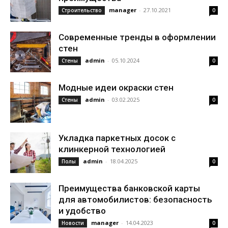
manager
-
27.10.2021
Строительство
0
Современные тренды в оформлении
стен
admin
-
05.10.2024
Стены
0
Модные идеи окраски стен
admin
-
03.02.2025
Стены
0
Укладка паркетных досок с
клинкерной технологией
admin
-
18.04.2025
Полы
0
Преимущества банковской карты
для автомобилистов: безопасность
и удобство
manager
-
14.04.2023
Новости
0