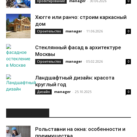
manager
-
30.06.2026
Проектирование
0
Хюгге или ранчо: строим каркасный
дом
manager
-
11.06.2026
Строительство
0
Стеклянный фасад в архитектуре
Москвы
manager
-
05.02.2026
Строительство
0
Ландшафтный дизайн: красота
круглый год
manager
-
25.10.2025
Дизайн
0
ИНТЕРЕСНОЕ
Рольставни на окна: особенности и
преимущества