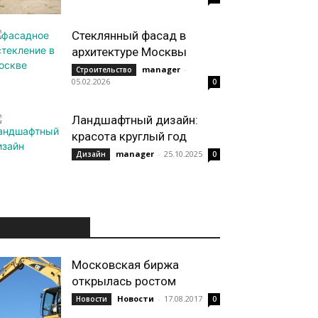
Стеклянный фасад в
архитектуре Москвы
manager
-
Строительство
05.02.2026
0
Ландшафтный дизайн:
красота круглый год
manager
-
25.10.2025
Дизайн
0
ИНТЕРЕСНОЕ
Московская биржа
открылась ростом
Новости
-
17.08.2017
Новости
0