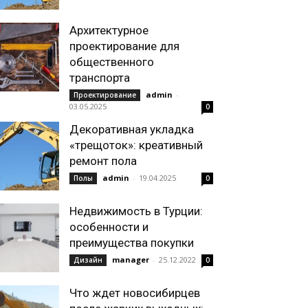
Архитектурное
проектирование для
общественного
транспорта
admin
-
Проектирование
03.05.2025
0
Декоративная укладка
«трещоток»: креативный
ремонт пола
admin
-
19.04.2025
Полы
0
Недвижимость в Турции:
особенности и
преимущества покупки
manager
-
25.12.2022
Дизайн
0
Что ждет новосибирцев