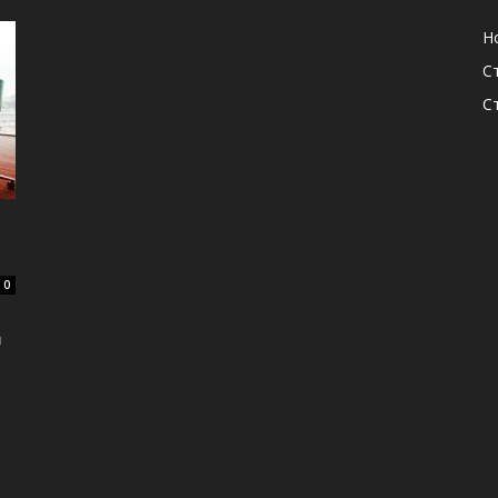
Н
С
С
0
я