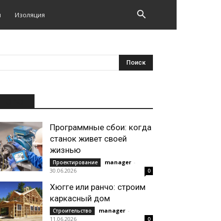
и
Изоляция
НОВОЕ
Программные сбои: когда
станок живет своей
жизнью
manager
-
Проектирование
30.06.2026
0
Хюгге или ранчо: строим
каркасный дом
manager
-
Строительство
11.06.2026
0