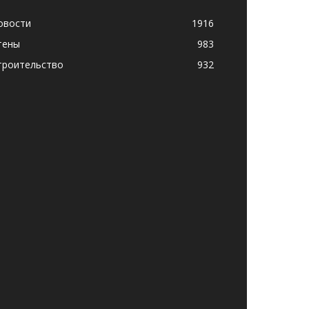
овости
1916
тены
983
троительство
932