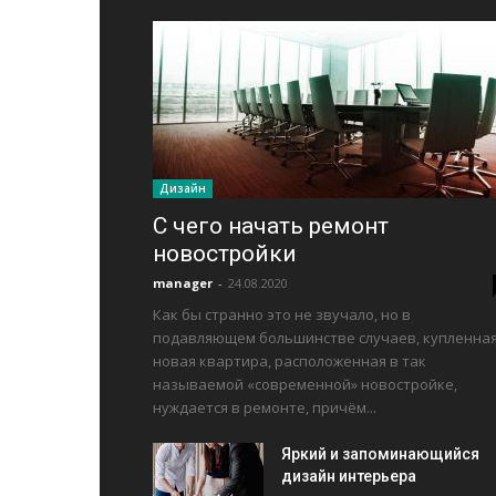
Дизайн
С чего начать ремонт
новостройки
manager
-
24.08.2020
Как бы странно это не звучало, но в
подавляющем большинстве случаев, купленна
новая квартира, расположенная в так
называемой «современной» новостройке,
нуждается в ремонте, причём...
Яркий и запоминающийся
дизайн интерьера