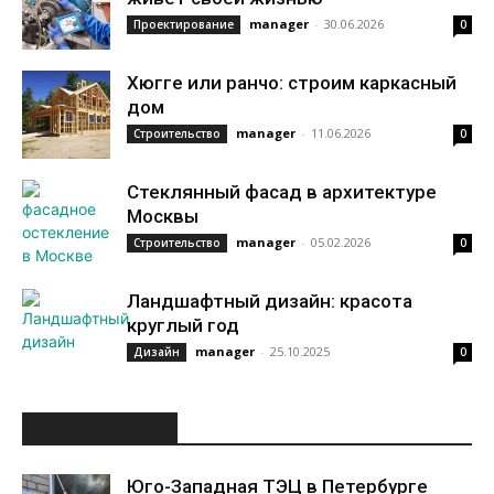
manager
-
30.06.2026
Проектирование
0
Хюгге или ранчо: строим каркасный
дом
manager
-
11.06.2026
Строительство
0
Стеклянный фасад в архитектуре
Москвы
manager
-
05.02.2026
Строительство
0
Ландшафтный дизайн: красота
круглый год
manager
-
25.10.2025
Дизайн
0
ИНТЕРЕСНОЕ
Юго-Западная ТЭЦ в Петербурге