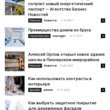
получит новый энергетический
паспорт — Агентство Бизнес
Новостей
Новости
-
11.10.2017
Новости
0
Преимущества домов из бруса
manager
-
14.11.2017
Строительство
0
Алексей Орлов открыл новое здание
школы в Пионерском микрорайоне
Новости
-
05.08.2021
Новости
0
Как использовать контрасты в
интерьере
admin
-
15.10.2024
Дизайн
0
Как выбрать защитное покрытие
для деревянных фасадов