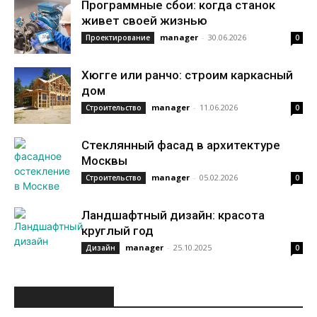
Программные сбои: когда станок
живет своей жизнью
manager
-
30.06.2026
Проектирование
0
Хюгге или ранчо: строим каркасный
дом
manager
-
11.06.2026
Строительство
0
Стеклянный фасад в архитектуре
Москвы
manager
-
05.02.2026
Строительство
0
Ландшафтный дизайн: красота
круглый год
manager
-
25.10.2025
Дизайн
0
ИНТЕРЕСНОЕ