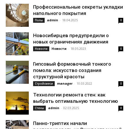
Профессиональные секреты укладки
напольного покрытия
admin
-
18.04.2025
Полы
0
Новосибирцев предупредили о
новых ограничениях движения
Новости
-
18.05.2023
Новости
0
Гипсовый формовочный тонкого
помола: искусство создания
структурной красоты
manager
-
10.03.2022
Стройсмеси
0
Технологии ремонта стен: как
выбрать оптимальную технологию
admin
-
02.03.2025
Стены
0
Панно-триптих начали