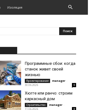
и
Изоляция
НОВОЕ
Программные сбои: когда
станок живет своей
жизнью
manager
-
Проектирование
30.06.2026
0
Хюгге или ранчо: строим
каркасный дом
manager
-
Строительство
11.06.2026
0