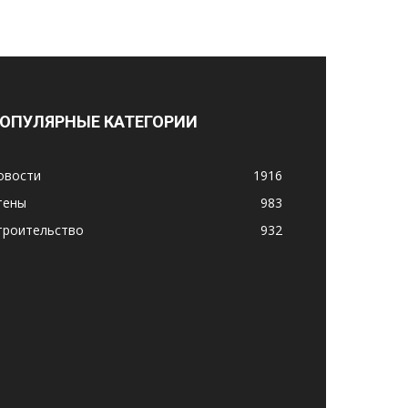
ОПУЛЯРНЫЕ КАТЕГОРИИ
овости
1916
тены
983
троительство
932