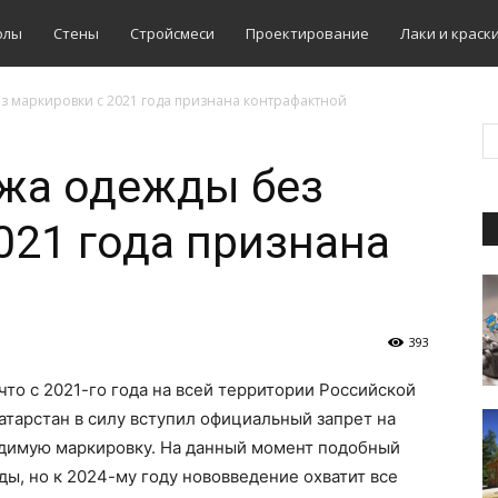
олы
Стены
Стройсмеси
Проектирование
Лаки и краск
з маркировки с 2021 года признана контрафактной
ажа одежды без
021 года признана
393
что с 2021-го года на всей территории Российской
атарстан в силу вступил официальный запрет на
димую маркировку. На данный момент подобный
ды, но к 2024-му году нововведение охватит все