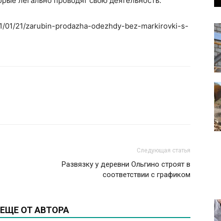
орые легально проводят свою деятельность.
021/01/21/zarubin-prodazha-odezhdy-bez-markirovki-s-
Следующая статья
Развязку у деревни Ольгино строят в
соответствии с графиком
ЕЩЕ ОТ АВТОРА