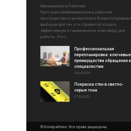
Минимализм в Рабочем
ПространствеМинимализм в рабочем
пространстве становится все более популярны
выбором для тех, кто стремится создать
эффективную и гармоничную атмосферу для
работы. Этот...
Профессиональная
перепланировка: ключевые
преимущества обращения к
специалистам
24.04.2024
Покраска стен в светло-
серые тона
27.02.2025
© Копирайтинг. Все права защищены