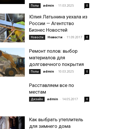
admin
-
11.03.2025
Полы
0
Юлия Латынина уехала из
России — Агентство
Бизнес Новостей
Новости
-
11.09.2017
Новости
0
Ремонт полов: выбор
материалов для
долговечного покрытия
admin
-
10.03.2025
Полы
0
Расставляем все по
местам
admin
-
14.05.2017
Дизайн
0
Как выбрать утеплитель
для зимнего дома