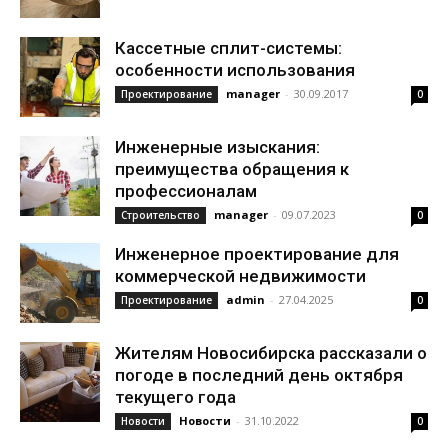
Кассетные сплит-системы:
особенности использования
manager
-
30.09.2017
Проектирование
0
Инженерные изыскания:
преимущества обращения к
профессионалам
manager
-
09.07.2023
Строительство
0
Инженерное проектирование для
коммерческой недвижимости
admin
-
27.04.2025
Проектирование
0
Жителям Новосибирска рассказали о
погоде в последний день октября
текущего года
Новости
-
31.10.2022
Новости
0