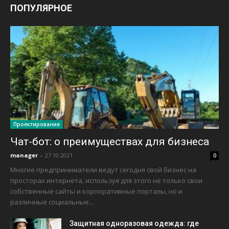
ПОПУЛЯРНОЕ
Проектирование
Чат-бот: о преимуществах для бизнеса
manager
-
27.10.2021
0
Многие предприниматели ведут сегодня свой бизнес на
просторах интернета, используя для этого не только свои
собственные сайты и корпоративные порталы, но и
различные социальные...
Защитная одноразовая одежда: где