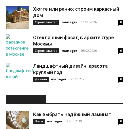
Хюгге или ранчо: строим каркасный
дом
manager
-
11.06.2026
Строительство
0
Стеклянный фасад в архитектуре
Москвы
manager
-
05.02.2026
Строительство
0
Ландшафтный дизайн: красота
круглый год
manager
-
25.10.2025
Дизайн
0
ИНТЕРЕСНОЕ
Как выбрать надёжный ламинат
manager
-
27.05.2019
Полы
0