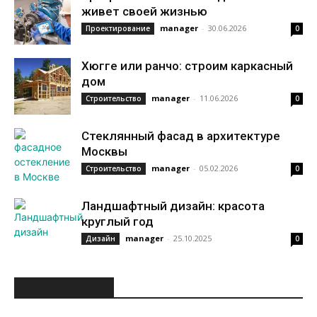
живет своей жизнью
manager
-
30.06.2026
Проектирование
0
Хюгге или ранчо: строим каркасный
дом
manager
-
11.06.2026
Строительство
0
Стеклянный фасад в архитектуре
Москвы
manager
-
05.02.2026
Строительство
0
Ландшафтный дизайн: красота
круглый год
manager
-
25.10.2025
Дизайн
0
ИНТЕРЕСНОЕ