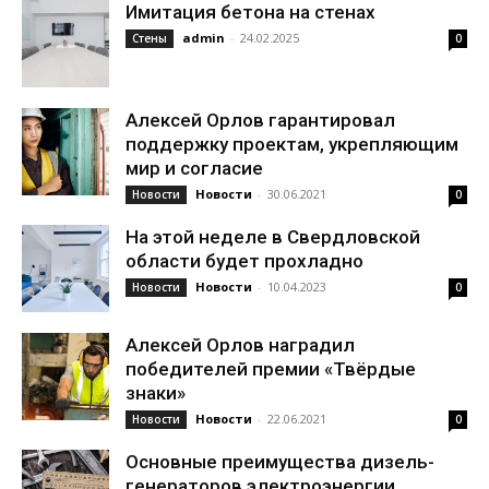
Имитация бетона на стенах
admin
-
24.02.2025
Стены
0
Алексей Орлов гарантировал
поддержку проектам, укрепляющим
мир и согласие
Новости
-
30.06.2021
Новости
0
На этой неделе в Свердловской
области будет прохладно
Новости
-
10.04.2023
Новости
0
Алексей Орлов наградил
победителей премии «Твёрдые
знаки»
Новости
-
22.06.2021
Новости
0
Основные преимущества дизель-
генераторов электроэнергии