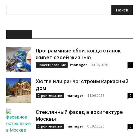
НОВОЕ
Программные сбои: когда станок
живет своей жизнью
manager
-
30.06.2026
Проектирование
0
Хюгге или ранчо: строим каркасный
дом
manager
-
11.06.2026
Строительство
0
Стеклянный фасад в архитектуре
Москвы
manager
-
05.02.2026
Строительство
0