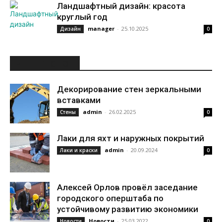
Ландшафтный дизайн: красота
круглый год
manager
-
25.10.2025
Дизайн
0
ИНТЕРЕСНОЕ
Декорирование стен зеркальными
вставками
admin
-
26.02.2025
Стены
0
Лаки для яхт и наружных покрытий
admin
-
20.09.2024
Лаки и краски
0
Алексей Орлов провёл заседание
городского оперштаба по
устойчивому развитию экономики
Новости
-
25.03.2022
Новости
0