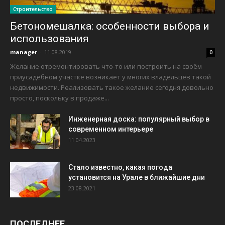
Строительство
Бетономешалка: особенности выбора и
использования
manager
-
11.08.2019
0
Желание отремонтировать что-то или построить на своём
приусадебном участке возникает у многих владельцев такой
недвижимости. Реализовать такое желание сегодня довольно
просто, поскольку в продаже...
Инженерная доска: популярный выбор в
современном интерьере
11.04.2023
Стало известно, какая погода
установится на Урале в ближайшие дни
23.08.2021
ПОСЛЕДНЕЕ