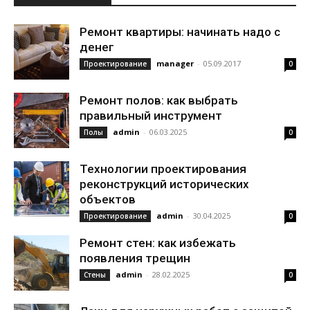
Ремонт квартиры: начинать надо с
денег
manager
-
05.09.2017
Проектирование
0
Ремонт полов: как выбрать
правильный инструмент
admin
-
06.03.2025
Полы
0
Технологии проектирования
реконструкций исторических
объектов
admin
-
30.04.2025
Проектирование
0
Ремонт стен: как избежать
появления трещин
admin
-
28.02.2025
Стены
0