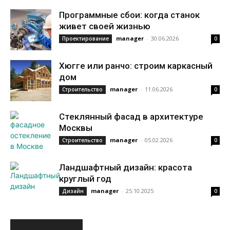
Программные сбои: когда станок
живет своей жизнью
manager
-
30.06.2026
Проектирование
0
Хюгге или ранчо: строим каркасный
дом
manager
-
11.06.2026
Строительство
0
Стеклянный фасад в архитектуре
Москвы
manager
-
05.02.2026
Строительство
0
Ландшафтный дизайн: красота
круглый год
manager
-
25.10.2025
Дизайн
0
ИНТЕРЕСНОЕ