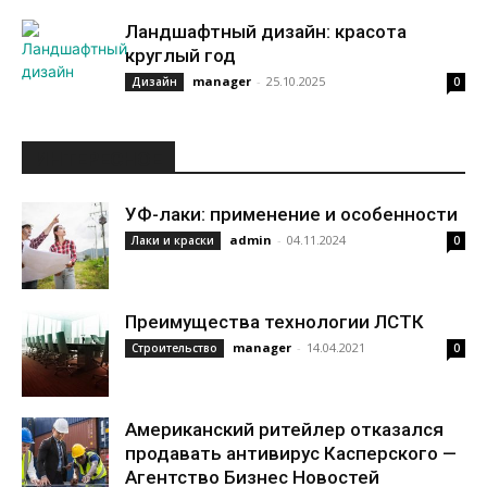
Ландшафтный дизайн: красота
круглый год
manager
-
25.10.2025
Дизайн
0
ИНТЕРЕСНОЕ
УФ-лаки: применение и особенности
admin
-
04.11.2024
Лаки и краски
0
Преимущества технологии ЛСТК
manager
-
14.04.2021
Строительство
0
Американский ритейлер отказался
продавать антивирус Касперского —
Агентство Бизнес Новостей