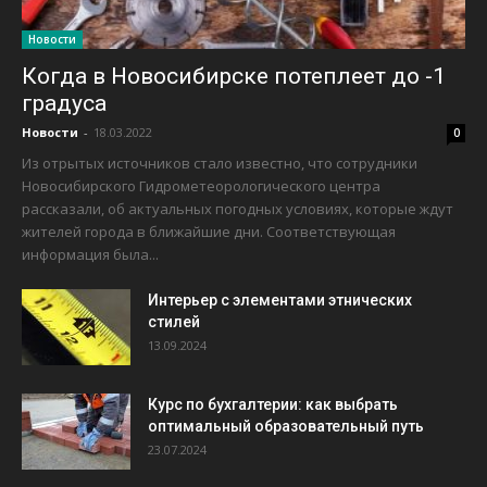
Новости
Когда в Новосибирске потеплеет до -1
градуса
Новости
-
18.03.2022
0
Из отрытых источников стало известно, что сотрудники
Новосибирского Гидрометеорологического центра
рассказали, об актуальных погодных условиях, которые ждут
жителей города в ближайшие дни. Соответствующая
информация была...
Интерьер с элементами этнических
стилей
13.09.2024
Курс по бухгалтерии: как выбрать
оптимальный образовательный путь
23.07.2024