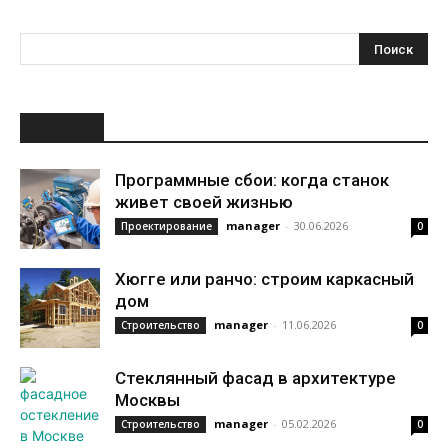
НОВОЕ
Программные сбои: когда станок
живет своей жизнью
manager
-
30.06.2026
Проектирование
0
Хюгге или ранчо: строим каркасный
дом
manager
-
11.06.2026
Строительство
0
Стеклянный фасад в архитектуре
Москвы
manager
-
05.02.2026
Строительство
0