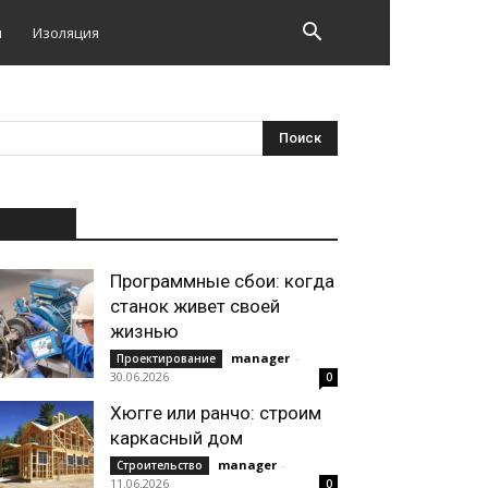
и
Изоляция
НОВОЕ
Программные сбои: когда
станок живет своей
жизнью
manager
-
Проектирование
30.06.2026
0
Хюгге или ранчо: строим
каркасный дом
manager
-
Строительство
11.06.2026
0