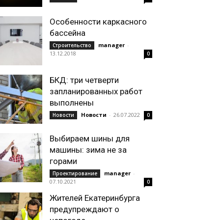
Особенности каркасного
бассейна
manager
-
Строительство
13.12.2018
0
БКД: три четверти
запланированных работ
выполнены
Новости
-
26.07.2022
Новости
0
Выбираем шины для
машины: зима не за
горами
manager
-
Проектирование
07.10.2021
0
Жителей Екатеринбурга
предупреждают о