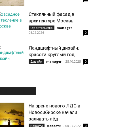
Стеклянный фасад в
архитектуре Москвы
manager
-
Строительство
05.02.2026
0
Ландшафтный дизайн:
красота круглый год
manager
-
25.10.2025
Дизайн
0
ИНТЕРЕСНОЕ
На арене нового ЛДС в
Новосибирске начали
заливать лёд
Новости
-
08.07.2022
Новости
0