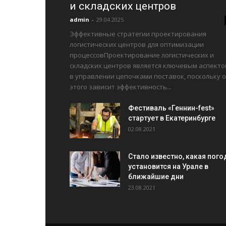
и складских центров
admin
-
29.04.2025
Эффективные стратегии проектирования
логистических центров для оптимизации
процессовПроектирование логистических и
складских центров является ключевым аспекто
в управлении цепочками поставок, поскольку о
этого зависит эффективность...
Фестиваль «Геннин-fest»
стартует в Екатеринбурге
02.08.2021
Стало известно, какая пого
установится на Урале в
ближайшие дни
23.08.2021