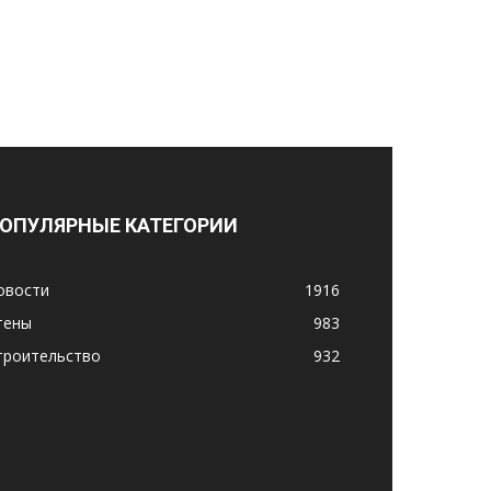
ОПУЛЯРНЫЕ КАТЕГОРИИ
овости
1916
тены
983
троительство
932