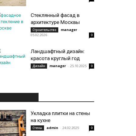
Стеклянный фасад в
архитектуре Москвы
manager
-
Строительство
05.02.2026
0
Ландшафтный дизайн:
красота круглый год
manager
-
25.10.2025
Дизайн
0
ИНТЕРЕСНОЕ
Укладка плитки на стены
на кухне
admin
-
24.02.2025
Стены
0