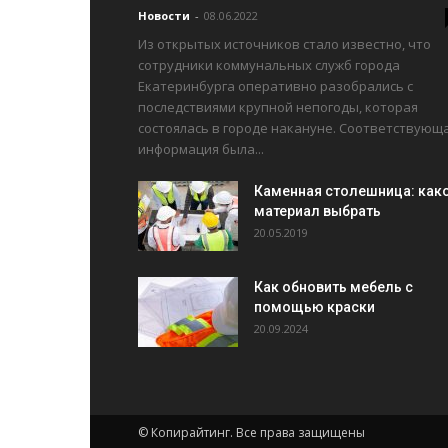
Новости
-
08.06.2022
Из открытых источников стало известно, что
сотрудники коммунальных служб города
Екатеринбурга оперативно разобрались с
последствиями крупной непогоды, которая
состоялась в городе накануне. Соответствующ
информация была...
Каменная столешница: как
материал выбрать
20.05.2019
Как обновить мебель с
помощью краски
20.09.2024
© Копирайтинг. Все права защищены