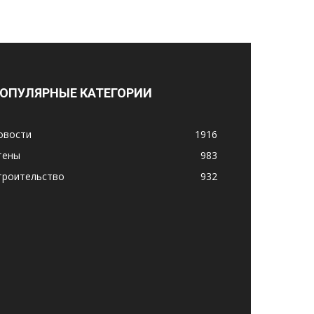
ОПУЛЯРНЫЕ КАТЕГОРИИ
овости
1916
тены
983
троительство
932