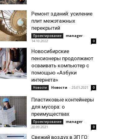
Ремонт зданий: усиление
плит межэтажных
перекрытий
manager
-
Проектирование
14.10.2022
0
Новосибирские
пенсионеры продолжают
осваивать компьютер с
помощью «Азбуки
интернета»
Новости
-
25.01.2021
Новости
0
Пластиковые контейнеры
для мусора: о
преимуществах
manager
-
Проектирование
20.09.2021
0
Свежий воздух в ЗП ГО: