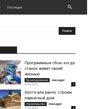
и
Изоляция
НОВОЕ
Программные сбои: когда
станок живет своей
жизнью
manager
-
Проектирование
30.06.2026
0
Хюгге или ранчо: строим
каркасный дом
manager
-
Строительство
11.06.2026
0