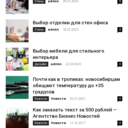
admin
-
29.01.2025
Стены
0
Выбор отделки для стен офиса
admin
-
18.02.2025
Стены
0
Выбор мебели для стильного
интерьера
admin
-
22.04.2025
Дизайн
0
Почти как в тропиках: новосибирцам
обещают температуру до +35
градусов
Новости
-
02.07.2021
Новости
0
Как заказать текст за 500 рублей —
Агентство Бизнес Новостей
Новости
-
12.10.2017
Новости
0