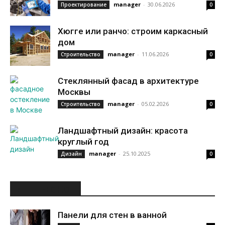
manager
-
30.06.2026
Проектирование
0
Хюгге или ранчо: строим каркасный
дом
manager
-
11.06.2026
Строительство
0
Стеклянный фасад в архитектуре
Москвы
manager
-
05.02.2026
Строительство
0
Ландшафтный дизайн: красота
круглый год
manager
-
25.10.2025
Дизайн
0
ИНТЕРЕСНОЕ
Панели для стен в ванной