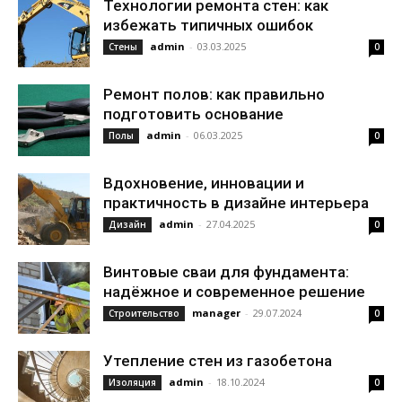
Технологии ремонта стен: как
избежать типичных ошибок
admin
-
03.03.2025
Стены
0
Ремонт полов: как правильно
подготовить основание
admin
-
06.03.2025
Полы
0
Вдохновение, инновации и
практичность в дизайне интерьера
admin
-
27.04.2025
Дизайн
0
Винтовые сваи для фундамента:
надёжное и современное решение
manager
-
29.07.2024
Строительство
0
Утепление стен из газобетона
admin
-
18.10.2024
Изоляция
0