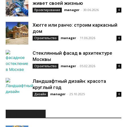
живет своей жизнью
manager
-
30.06.2026
Проектирование
0
Хюгге или ранчо: строим каркасный
дом
manager
-
11.06.2026
Строительство
0
Стеклянный фасад в архитектуре
Москвы
manager
-
05.02.2026
Строительство
0
Ландшафтный дизайн: красота
круглый год
manager
-
25.10.2025
Дизайн
0
ИНТЕРЕСНОЕ