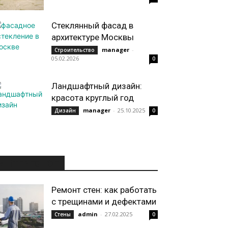
Стеклянный фасад в
архитектуре Москвы
manager
-
Строительство
05.02.2026
0
Ландшафтный дизайн:
красота круглый год
manager
-
25.10.2025
Дизайн
0
ИНТЕРЕСНОЕ
Ремонт стен: как работать
с трещинами и дефектами
admin
-
27.02.2025
Стены
0