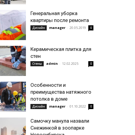
Генеральная уборка
квартиры после ремонта
manager
-
20.05.2019
Дизайн
0
Керамическая плитка для
стен
admin
-
12.02.2025
Стены
0
Особенности и
преимущества натяжного
потолка в доме
manager
-
01.10.2022
Дизайн
0
Самочку манула назвали
Снежинкой в зоопарке
Новосибирска