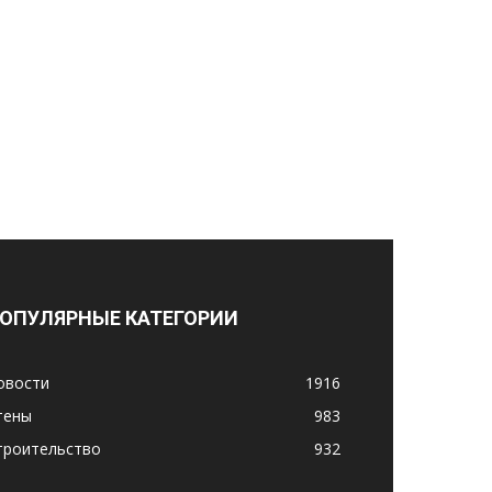
ОПУЛЯРНЫЕ КАТЕГОРИИ
овости
1916
тены
983
троительство
932