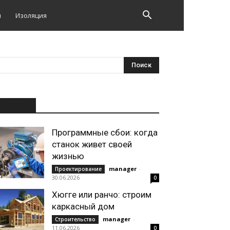
и
Изоляция
НОВОЕ
Программные сбои: когда
станок живет своей
жизнью
manager
-
Проектирование
30.06.2026
0
Хюгге или ранчо: строим
каркасный дом
manager
-
Строительство
11.06.2026
0