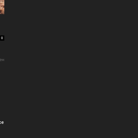
0
ен
се