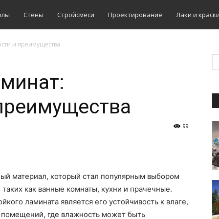
олы
Стены
Стройсмеси
Проектирование
Лаки и краск
ости и преимущества
минат:
 преимущества
99
ый материал, который стал популярным выбором
 таких как ванные комнаты, кухни и прачечные.
йкого ламината является его устойчивость к влаге,
 помещений, где влажность может быть