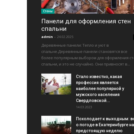
Стены
Панели для оформления стен
спальни
admin
-
24.02.2025
Деревянные панели: Тепло и уют в
спальне.Деревянные панели становятся все
более популярным выбором для оформления ст
спальни, и это не случайно. Они привносят в...
Стало известно, какая
профессия является
наиболее популярной у
мужского населения
Свердловской...
14.03.2023
Похолодает к выходным: в
о погоде в Екатеринбурге на
предстоящую неделю