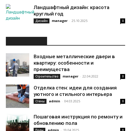
Ландшафтный дизайн: красота
круглый год
manager
-
25.10.2025
Дизайн
0
ИНТЕРЕСНОЕ
Входные металлические двери в
квартиру: особенности и
преимущества
manager
-
22.04.2022
Строительство
0
Отделка стен: идеи для создания
уютного и стильного интерьера
admin
-
04.03.2025
Стены
0
Пошаговая инструкция по ремонту и
обновлению пола
admin
-
19.04.2025
Полы
0