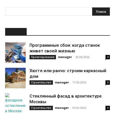
НОВОЕ
Программные сбои: когда станок
живет своей жизнью
manager
-
30.06.2026
Проектирование
0
Хюгге или ранчо: строим каркасный
дом
manager
-
11.06.2026
Строительство
0
Стеклянный фасад в архитектуре
Москвы
manager
-
05.02.2026
Строительство
0