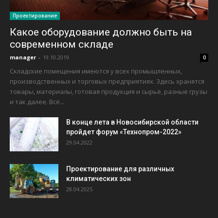
Проектирование
Какое оборудование должно быть на
современном складе
manager
-
19.10.2019
0
Складские помещения имеются у всех промышленных,
производственных и торговых предприятиях. Здесь хранятся
товары, материалы, готовая продукция и сырьё, разные грузы
и так далее. Всё...
В конце лета в Новосибирской области
пройдет форум «Технопром-2022»
29.04.2022
Проектирование для различных
климатических зон
28.04.2025