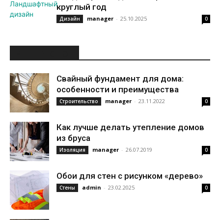
круглый год
manager
-
25.10.2025
Дизайн
0
ИНТЕРЕСНОЕ
Свайный фундамент для дома:
особенности и преимущества
manager
-
23.11.2022
Строительство
0
Как лучше делать утепление домов
из бруса
manager
-
26.07.2019
Изоляция
0
Обои для стен с рисунком «дерево»
admin
-
23.02.2025
Стены
0