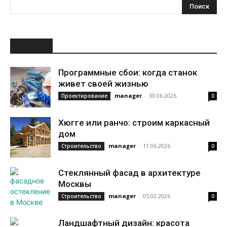
НОВОЕ
Программные сбои: когда станок
живет своей жизнью
manager
-
30.06.2026
Проектирование
0
Хюгге или ранчо: строим каркасный
дом
manager
-
11.06.2026
Строительство
0
Стеклянный фасад в архитектуре
Москвы
manager
-
05.02.2026
Строительство
0
Ландшафтный дизайн: красота