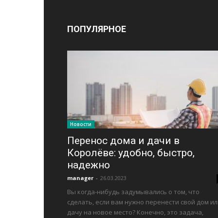
ПОПУЛЯРНОЕ
Новости
Перенос дома и дачи в
Королёве: удобно, быстро,
надежно
manager
-
26.03.2023
Вы когда-нибудь задумывались о том, что
сделать, если вам нужно перенести свой дом и
дачу на новое место? Конечно, это задача,