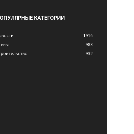
ОПУЛЯРНЫЕ КАТЕГОРИИ
овости
1916
тены
983
троительство
932