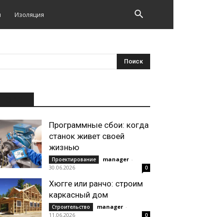
и
Изоляция
НОВОЕ
Программные сбои: когда
станок живет своей
жизнью
manager
-
Проектирование
30.06.2026
0
Хюгге или ранчо: строим
каркасный дом
manager
-
Строительство
11.06.2026
0