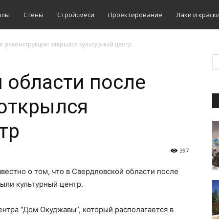
олы
Стены
Стройсмеси
Проектирование
Лаки и краск
е реконструкции открылся культурный центр
 области после
 открылся
тр
397
вестно о том, что в Свердловской области после
ыли культурный центр.
ентра “Дом Окуджавы”, который располагается в