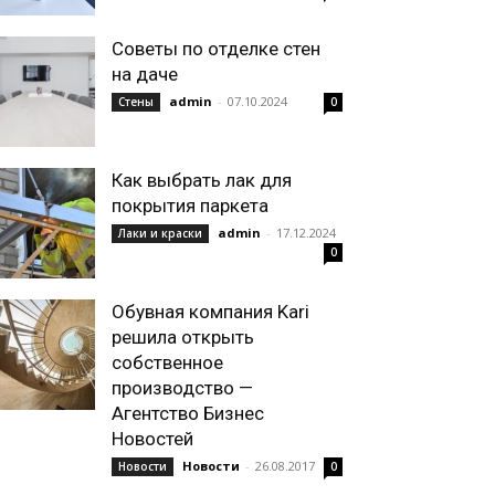
Советы по отделке стен
на даче
admin
-
07.10.2024
Стены
0
Как выбрать лак для
покрытия паркета
admin
-
17.12.2024
Лаки и краски
0
Обувная компания Kari
решила открыть
собственное
производство —
Агентство Бизнес
Новостей
Новости
-
26.08.2017
Новости
0