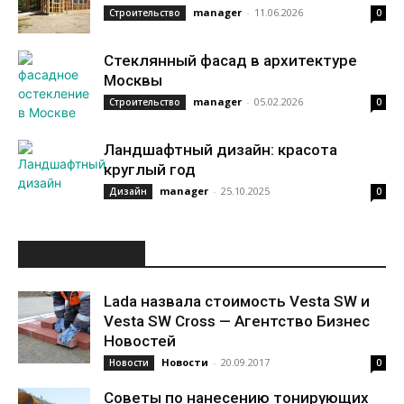
manager
-
11.06.2026
Строительство
0
Стеклянный фасад в архитектуре
Москвы
manager
-
05.02.2026
Строительство
0
Ландшафтный дизайн: красота
круглый год
manager
-
25.10.2025
Дизайн
0
ИНТЕРЕСНОЕ
Lada назвала стоимость Vesta SW и
Vesta SW Cross — Агентство Бизнес
Новостей
Новости
-
20.09.2017
Новости
0
Советы по нанесению тонирующих