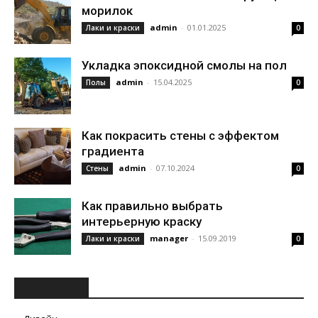
морилок
admin
-
01.01.2025
Лаки и краски
0
Укладка эпоксидной смолы на пол
admin
-
15.04.2025
Полы
0
Как покрасить стены с эффектом
градиента
admin
-
07.10.2024
Стены
0
Как правильно выбрать
интерьерную краску
manager
-
15.09.2019
Лаки и краски
0
РУБРИКИ