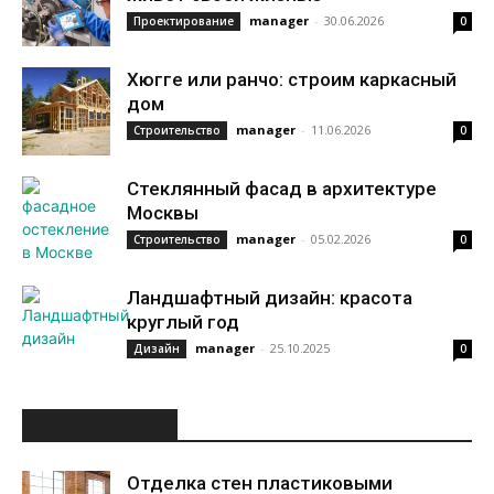
manager
-
30.06.2026
Проектирование
0
Хюгге или ранчо: строим каркасный
дом
manager
-
11.06.2026
Строительство
0
Стеклянный фасад в архитектуре
Москвы
manager
-
05.02.2026
Строительство
0
Ландшафтный дизайн: красота
круглый год
manager
-
25.10.2025
Дизайн
0
ИНТЕРЕСНОЕ
Отделка стен пластиковыми