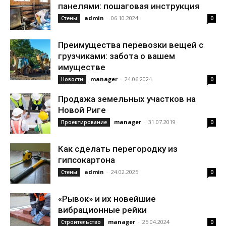
панелями: пошаговая инструкция
admin
-
06.10.2024
Стены
0
Преимущества перевозки вещей с
грузчиками: забота о вашем
имуществе
manager
-
24.06.2024
Новости
0
Продажа земельных участков на
Новой Риге
manager
-
31.07.2019
Проектирование
0
Как сделать перегородку из
гипсокартона
admin
-
24.02.2025
Стены
0
«Рывок» и их новейшие
вибрационные рейки
manager
-
25.04.2024
Строительство
0