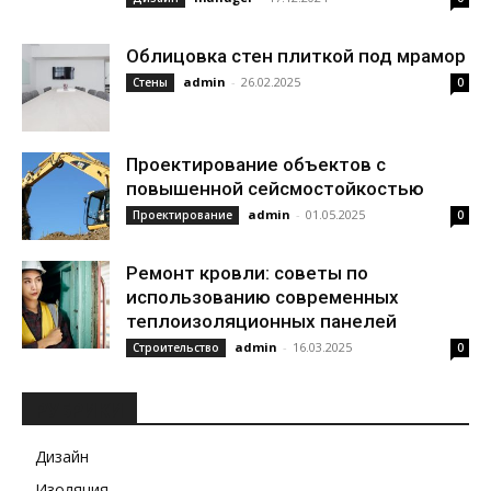
Облицовка стен плиткой под мрамор
admin
-
26.02.2025
Стены
0
Проектирование объектов с
повышенной сейсмостойкостью
admin
-
01.05.2025
Проектирование
0
Ремонт кровли: советы по
использованию современных
теплоизоляционных панелей
admin
-
16.03.2025
Строительство
0
РУБРИКИ
Дизайн
Изоляция