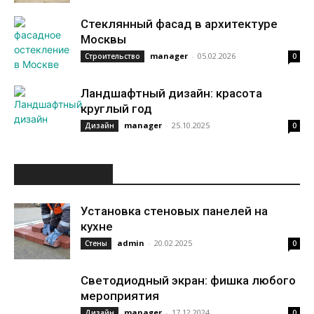
Стеклянный фасад в архитектуре
Москвы
manager
-
05.02.2026
Строительство
0
Ландшафтный дизайн: красота
круглый год
manager
-
25.10.2025
Дизайн
0
ИНТЕРЕСНОЕ
Установка стеновых панелей на
кухне
admin
-
20.02.2025
Стены
0
Светодиодный экран: фишка любого
мероприятия
manager
-
17.12.2024
Дизайн
0