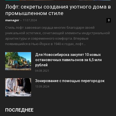
Лофт: секреты создания уютного дома в
промышленном стиле
manager
-
11.07.2024
0
Стиль лофт завоевал сердца многих благодаря своей
уникальной эстетике, сочетающей элементы индустриальной
архитектуры и современного комфорта. Впервые
появившийся в Нью-Йорке в 1940-х годах, лофт...
Для Новосибирска закупят 10 новых
остановочных павильонов за 6,5 млн
рублей
04.08.2021
Зонирование с помощью перегородок
13.09.2024
ПОСЛЕДНЕЕ