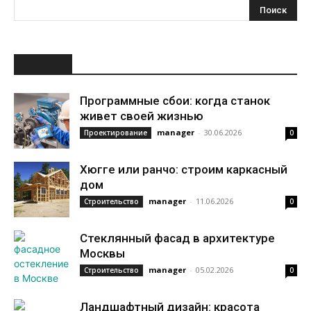
НОВОЕ
Программные сбои: когда станок
живет своей жизнью
manager
-
30.06.2026
Проектирование
0
Хюгге или ранчо: строим каркасный
дом
manager
-
11.06.2026
Строительство
0
Стеклянный фасад в архитектуре
Москвы
manager
-
05.02.2026
Строительство
0
Ландшафтный дизайн: красота