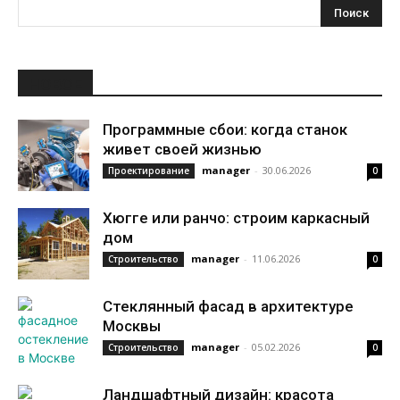
НОВОЕ
Программные сбои: когда станок
живет своей жизнью
manager
-
30.06.2026
Проектирование
0
Хюгге или ранчо: строим каркасный
дом
manager
-
11.06.2026
Строительство
0
Стеклянный фасад в архитектуре
Москвы
manager
-
05.02.2026
Строительство
0
Ландшафтный дизайн: красота