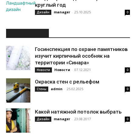
круглый год
manager
-
25.10.2025
Дизайн
0
ИНТЕРЕСНОЕ
Госинспекция по охране памятников
изучит кирпичный особняк на
территории «Синара»
Новости
-
07.12.2021
Новости
0
Окраска стен с рельефом
admin
-
25.02.2025
Стены
0
Какой натяжной потолок выбрать
manager
-
23.08.2017
Дизайн
0