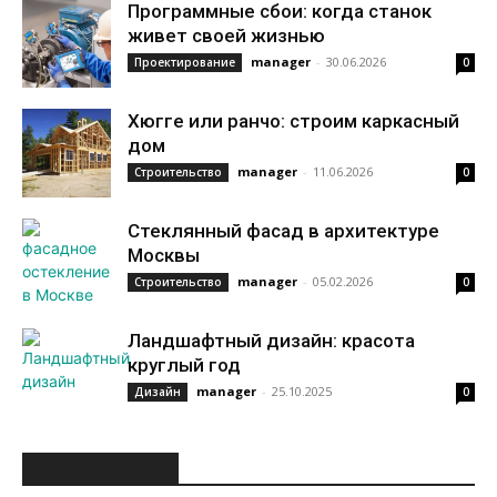
Программные сбои: когда станок
живет своей жизнью
manager
-
30.06.2026
Проектирование
0
Хюгге или ранчо: строим каркасный
дом
manager
-
11.06.2026
Строительство
0
Стеклянный фасад в архитектуре
Москвы
manager
-
05.02.2026
Строительство
0
Ландшафтный дизайн: красота
круглый год
manager
-
25.10.2025
Дизайн
0
ИНТЕРЕСНОЕ