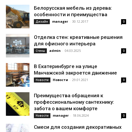
Белорусская мебель из дерева:
особенности и преимущества
manager
-
30.12.2017
Дизайн
0
Отделка стен: креативные решения
для офисного интерьера
admin
-
04.03.2025
Стены
0
В Екатеринбурге на улице
Манчажской закроется движение
Новости
-
29.01.2021
Новости
0
Преимущества обращения к
профессиональному сантехнику:
забота о вашем комфорте
manager
-
18.06.2024
Новости
0
Смеси для создания декоративных