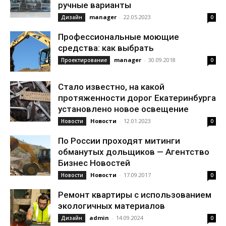
ручные варианты
manager
-
22.05.2023
Дизайн
0
Профессиональные моющие
средства: как выбрать
manager
-
30.09.2018
Проектирование
0
Стало известно, на какой
протяженности дорог Екатеринбурга
установлено новое освещение
Новости
-
12.01.2023
Новости
0
По России проходят митинги
обманутых дольщиков — Агентство
Бизнес Новостей
Новости
-
17.09.2017
Новости
0
Ремонт квартиры с использованием
экологичных материалов
admin
-
14.09.2024
Дизайн
0