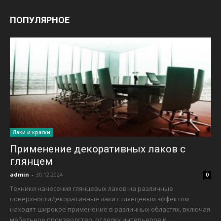
ПОПУЛЯРНОЕ
Лаки и краски
Применение декоративных лаков с
глянцем
admin
-
30.12.2024
0
Техники нанесения глянцевых лаков на различные
поверхностиДекоративные лаки с глянцевым эффектом
находят широкое применение в различных областях, включая
мебельное производство, отделку интерьеров и