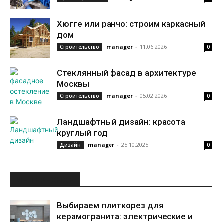
Хюгге или ранчо: строим каркасный
дом
manager
-
11.06.2026
Строительство
0
Стеклянный фасад в архитектуре
Москвы
manager
-
05.02.2026
Строительство
0
Ландшафтный дизайн: красота
круглый год
manager
-
25.10.2025
Дизайн
0
ИНТЕРЕСНОЕ
Выбираем плиткорез для
керамогранита: электрические и