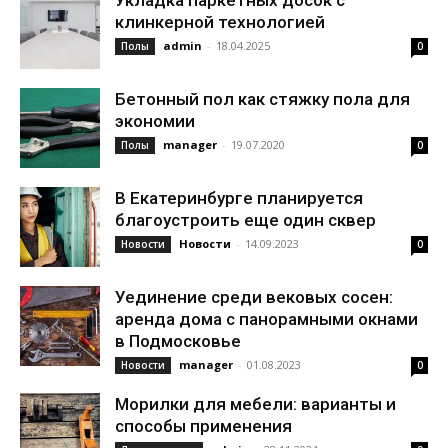
Укладка паркетных досок с
клинкерной технологией
admin
-
18.04.2025
Полы
0
Бетонный пол как стяжку пола для
экономии
manager
-
19.07.2020
Полы
0
В Екатеринбурге планируется
благоустроить еще один сквер
Новости
-
14.09.2023
Новости
0
Уединение среди вековых сосен:
аренда дома с панорамными окнами
в Подмосковье
manager
-
01.08.2023
Новости
0
Морилки для мебели: варианты и
способы применения