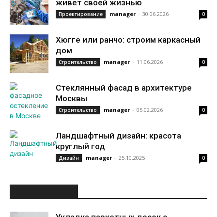
живет своей жизнью
manager
-
30.06.2026
Проектирование
0
Хюгге или ранчо: строим каркасный
дом
manager
-
11.06.2026
Строительство
0
Стеклянный фасад в архитектуре
Москвы
manager
-
05.02.2026
Строительство
0
Ландшафтный дизайн: красота
круглый год
manager
-
25.10.2025
Дизайн
0
ИНТЕРЕСНОЕ