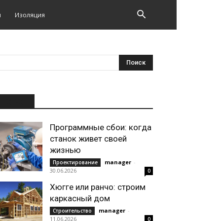
и
Изоляция
НОВОЕ
Программные сбои: когда
станок живет своей
жизнью
manager
-
Проектирование
30.06.2026
0
Хюгге или ранчо: строим
каркасный дом
manager
-
Строительство
11.06.2026
0