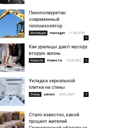
Пенополиуретан:
современный
теплоизолятор
manager
-
11.08.2019
Изоляция
0
Как уральцы дают мусору
вторую жизнь
Новости
-
13.06.2022
Новости
0
Укладка зеркальной
плитки на стены
admin
-
24.02.2025
Стены
0
Стало известно, какой
процент жителей
Свердловской области не