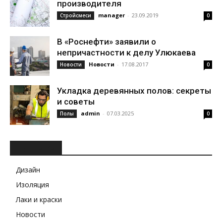
производителя
manager
-
23.09.2019
Стройсмеси
0
В «Роснефти» заявили о
непричастности к делу Улюкаева
Новости
-
17.08.2017
Новости
0
Укладка деревянных полов: секреты
и советы
admin
-
07.03.2025
Полы
0
РУБРИКИ
Дизайн
Изоляция
Лаки и краски
Новости