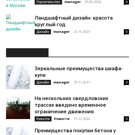
manager
-
05.02.2026
Строительство
0
Ландшафтный дизайн: красота
круглый год
manager
-
25.10.2025
Дизайн
0
ИНТЕРЕСНОЕ
Зеркальные преимущества шкафа-
купе
manager
-
19.11.2017
Дизайн
0
На нескольких свердловских
трассах введено временное
ограничение движения
Новости
-
13.12.2022
Новости
0
Преимущества покупки бетона у