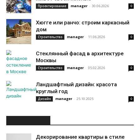
manager
-
30.06.2026
Проектирование
0
Хюгге или ранчо: строим каркасный
дом
manager
-
11.06.2026
Строительство
0
Стеклянный фасад в архитектуре
Москвы
manager
-
05.02.2026
Строительство
0
Ландшафтный дизайн: красота
круглый год
manager
-
25.10.2025
Дизайн
0
ИНТЕРЕСНОЕ
Декорирование квартиры в стиле