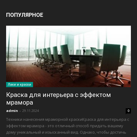
ПОПУЛЯРНОЕ
Лаки и краски
Краска для интерьера с эффектом
мрамора
admin
-
29.11.2024
0
Техники нанесения мраморной краскиКраска для интерьера с
эффектом мрамора - это отличный способ придать вашему
дому уникальный и изысканный вид. Однако, чтобы достичь