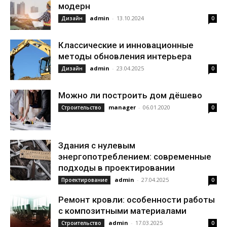
модерн
admin
-
13.10.2024
Дизайн
0
Классические и инновационные
методы обновления интерьера
admin
-
23.04.2025
Дизайн
0
Можно ли построить дом дёшево
manager
-
06.01.2020
Строительство
0
Здания с нулевым
энергопотреблением: современные
подходы в проектировании
admin
-
27.04.2025
Проектирование
0
Ремонт кровли: особенности работы
с композитными материалами
admin
-
17.03.2025
Строительство
0