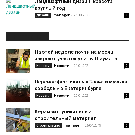
Ландшафтный дизайн: красота
круглый год
manager
-
25.10.2025
Дизайн
0
ИНТЕРЕСНОЕ
На этой неделе почти на месяц
закроют участок улицы Шаумяна
Новости
-
21.01.2021
Новости
0
Перенос фестиваля «Слова и музыка
свободы» в Екатеринбурге
Новости
-
22.01.2021
Новости
0
Керамзит: уникальный
строительный материал
manager
-
26.04.2019
Строительство
0