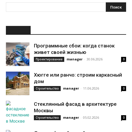
НОВОЕ
Программные сбои: когда станок
живет своей жизнью
manager
-
30.06.2026
Проектирование
0
Хюгге или ранчо: строим каркасный
дом
manager
-
11.06.2026
Строительство
0
Стеклянный фасад в архитектуре
Москвы
manager
-
05.02.2026
Строительство
0