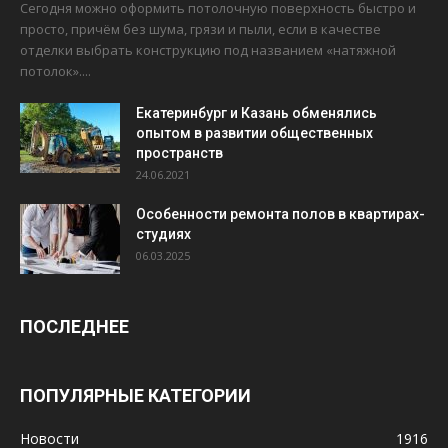
Сегодня можно оформить потолочную поверхность быстро и
просто, причём без шума, грязи и пыли, если в качестве
отделки выбрать конструкцию под названием «натяжной
потолок»....
Екатеринбург и Казань обменялись
опытом в развитии общественных
пространств
24.06.2021
Особенности ремонта полов в квартирах-
студиях
06.03.2025
ПОСЛЕДНЕЕ
ПОПУЛЯРНЫЕ КАТЕГОРИИ
Новости
1916