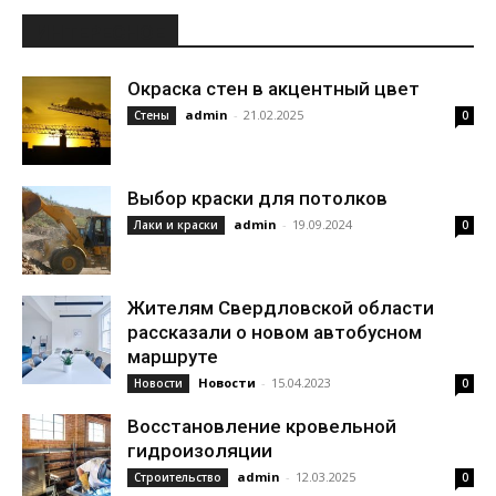
ИНТЕРЕСНОЕ
Окраска стен в акцентный цвет
admin
-
21.02.2025
Стены
0
Выбор краски для потолков
admin
-
19.09.2024
Лаки и краски
0
Жителям Свердловской области
рассказали о новом автобусном
маршруте
Новости
-
15.04.2023
Новости
0
Восстановление кровельной
гидроизоляции
admin
-
12.03.2025
Строительство
0