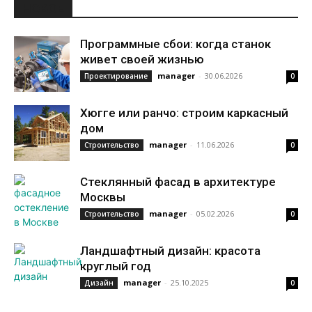
НОВОЕ
Программные сбои: когда станок
живет своей жизнью
manager
-
30.06.2026
Проектирование
0
Хюгге или ранчо: строим каркасный
дом
manager
-
11.06.2026
Строительство
0
Стеклянный фасад в архитектуре
Москвы
manager
-
05.02.2026
Строительство
0
Ландшафтный дизайн: красота
круглый год
manager
-
25.10.2025
Дизайн
0