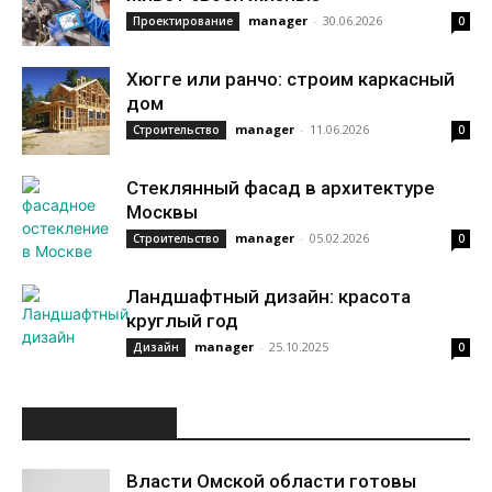
manager
-
30.06.2026
Проектирование
0
Хюгге или ранчо: строим каркасный
дом
manager
-
11.06.2026
Строительство
0
Стеклянный фасад в архитектуре
Москвы
manager
-
05.02.2026
Строительство
0
Ландшафтный дизайн: красота
круглый год
manager
-
25.10.2025
Дизайн
0
ИНТЕРЕСНОЕ
Власти Омской области готовы