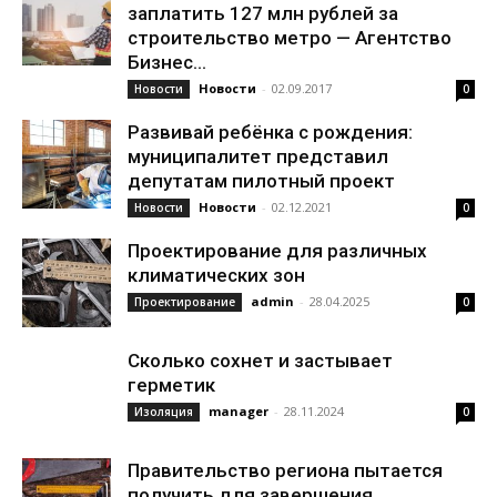
заплатить 127 млн рублей за
строительство метро — Агентство
Бизнес...
Новости
-
02.09.2017
Новости
0
Развивай ребёнка с рождения:
муниципалитет представил
депутатам пилотный проект
Новости
-
02.12.2021
Новости
0
Проектирование для различных
климатических зон
admin
-
28.04.2025
Проектирование
0
Сколько сохнет и застывает
герметик
manager
-
28.11.2024
Изоляция
0
Правительство региона пытается
получить для завершения