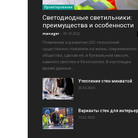
Проектирование
Светодиодные светильники:
преимущества и особенности
manager
-
09.10.2022
Появление и развитие LED технологий
существенно повлияли на жизнь современного
общества, сделав её, в буквальном смысле,
намного светлее и безопаснее. В настоящее
время данные...
Утепление стен минватой
20.02.2025
Варианты стен для интерье
15.02.2025