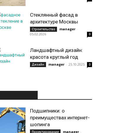
Стеклянный фасад в
архитектуре Москвы
manager
-
Строительство
05.02.2026
0
Ландшафтный дизайн:
красота круглый год
manager
-
25.10.2025
Дизайн
0
ИНТЕРЕСНОЕ
Подшипники: о
преимуществах интернет-
шопинга
manager
-
Проектирование