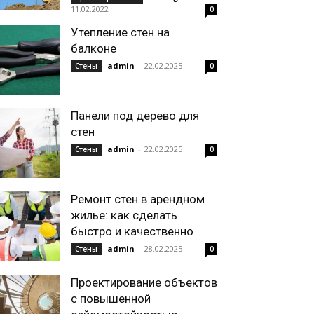
11.02.2022
0
Утепление стен на
балконе
admin
-
22.02.2025
Стены
0
Панели под дерево для
стен
admin
-
22.02.2025
Стены
0
Ремонт стен в арендном
жилье: как сделать
быстро и качественно
admin
-
28.02.2025
Стены
0
Проектирование объектов
с повышенной