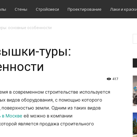
олы
Стены
Стройсмеси
Проектирование
Лаки и краск
уры: основные особенности
вышки-туры:
енности
417
емя в современном строительстве используется
ых видов оборудования, с помощью которого
 поверхностью земли. Одним из таких видов
ь в Москве
её можно в компании
оторой является продажа строительного