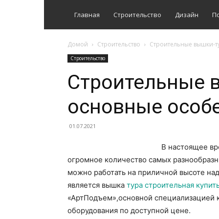
Главная
Строительство
Дизайн
П
Домой
Строительство
Строительные вышки-т
Строительство
Строительные 
основные особ
01.07.2021
В настоящее вр
огромное количество самых разнообразн
можно работать на приличной высоте над
является вышка
тура строительная купит
«АртПодъем»,основной специализацией к
оборудования по доступной цене.