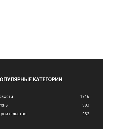
ОПУЛЯРНЫЕ КАТЕГОРИИ
овости
1916
тены
983
троительство
932