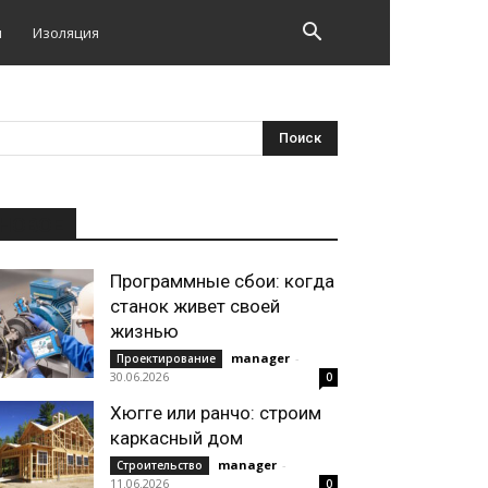
и
Изоляция
НОВОЕ
Программные сбои: когда
станок живет своей
жизнью
manager
-
Проектирование
30.06.2026
0
Хюгге или ранчо: строим
каркасный дом
manager
-
Строительство
11.06.2026
0