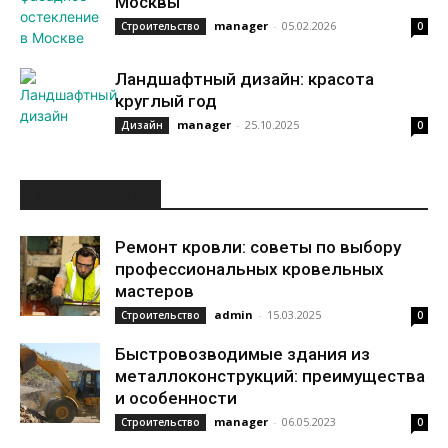
Москвы
manager
-
05.02.2026
Строительство
0
Ландшафтный дизайн: красота
круглый год
manager
-
25.10.2025
Дизайн
0
ИНТЕРЕСНОЕ
Ремонт кровли: советы по выбору
профессиональных кровельных
мастеров
admin
-
15.03.2025
Строительство
0
Быстровозводимые здания из
металлоконструкций: преимущества
и особенности
manager
-
06.05.2023
Строительство
0