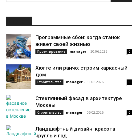
НОВОЕ
Программные сбои: когда станок
живет своей жизнью
manager
-
30.06.2026
Проектирование
0
Хюгге или ранчо: строим каркасный
дом
manager
-
11.06.2026
Строительство
0
Стеклянный фасад в архитектуре
Москвы
manager
-
05.02.2026
Строительство
0
Ландшафтный дизайн: красота
круглый год