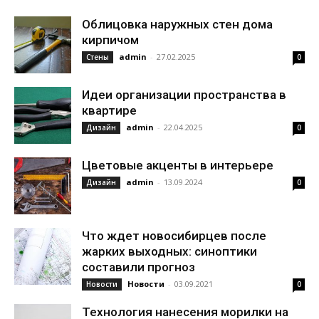
Облицовка наружных стен дома
кирпичом
admin
-
27.02.2025
Стены
0
Идеи организации пространства в
квартире
admin
-
22.04.2025
Дизайн
0
Цветовые акценты в интерьере
admin
-
13.09.2024
Дизайн
0
Что ждет новосибирцев после
жарких выходных: синоптики
составили прогноз
Новости
-
03.09.2021
Новости
0
Технология нанесения морилки на