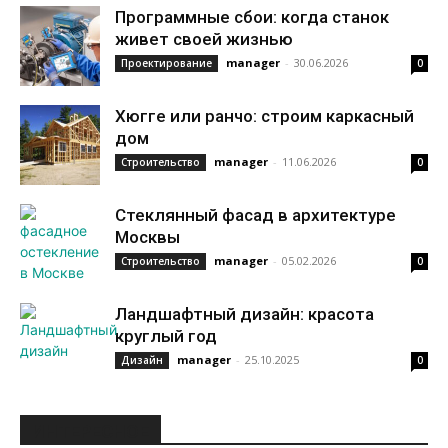
Программные сбои: когда станок
живет своей жизнью
manager
-
30.06.2026
Проектирование
0
Хюгге или ранчо: строим каркасный
дом
manager
-
11.06.2026
Строительство
0
Стеклянный фасад в архитектуре
Москвы
manager
-
05.02.2026
Строительство
0
Ландшафтный дизайн: красота
круглый год
manager
-
25.10.2025
Дизайн
0
ИНТЕРЕСНОЕ