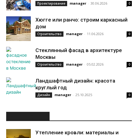
manager
-
30.06.2026
Проектирование
0
Хюгге или ранчо: строим каркасный
дом
manager
-
11.06.2026
Строительство
0
Стеклянный фасад в архитектуре
Москвы
manager
-
05.02.2026
Строительство
0
Ландшафтный дизайн: красота
круглый год
manager
-
25.10.2025
Дизайн
0
ИНТЕРЕСНОЕ
Утепление кровли: материалы и