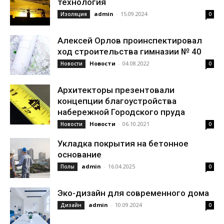
технология
admin
-
15.09.2024
Изоляция
0
Алексей Орлов проинспектировал
ход строительства гимназии № 40
Новости
-
04.08.2022
Новости
0
Архитекторы презентовали
концепции благоустройства
набережной Городского пруда
Новости
-
06.10.2021
Новости
0
Укладка покрытия на бетонное
основание
admin
-
16.04.2025
Полы
0
Эко-дизайн для современного дома
admin
-
10.09.2024
Дизайн
0