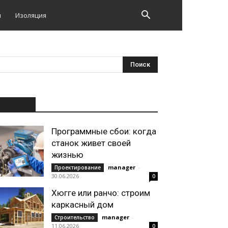
и
Изоляция
НОВОЕ
Программные сбои: когда
станок живет своей
жизнью
manager
-
Проектирование
30.06.2026
0
Хюгге или ранчо: строим
каркасный дом
manager
-
Строительство
11.06.2026
0