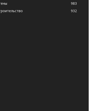
тены
983
троительство
932