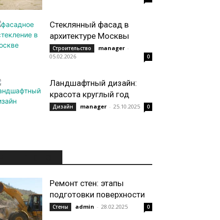
Стеклянный фасад в
архитектуре Москвы
manager
-
Строительство
05.02.2026
0
Ландшафтный дизайн:
красота круглый год
manager
-
25.10.2025
Дизайн
0
ИНТЕРЕСНОЕ
Ремонт стен: этапы
подготовки поверхности
admin
-
28.02.2025
Стены
0