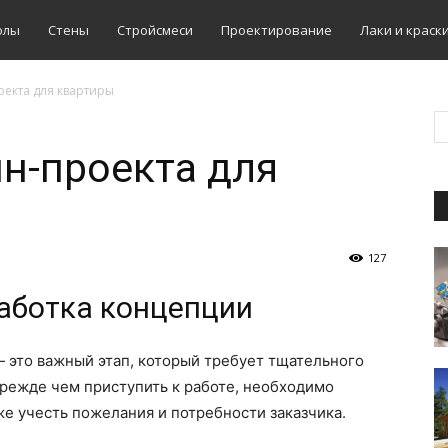
олы
Стены
Стройсмеси
Проектирование
Лаки и краск
екта для квартиры
н-проекта для
127
аботка концепции
 это важный этап, который требует тщательного
режде чем приступить к работе, необходимо
же учесть пожелания и потребности заказчика.