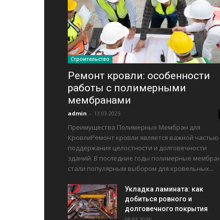
Строительство
Ремонт кровли: особенности
работы с полимерными
мембранами
admin
-
13.03.2025
Преимущества Полимерных Мембран для
КровлиРемонт кровли является важной частью
поддержания целостности и долговечности
зданий. В последние годы полимерные мембра
стали популярным выбором для кровельных...
Укладка ламината: как
добиться ровного и
долговечного покрытия
09.03.2025