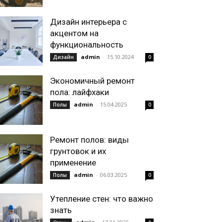
Дизайн интерьера с
акцентом на
функциональность
admin
-
15.10.2024
Дизайн
0
Экономичный ремонт
пола: лайфхаки
admin
-
15.04.2025
Полы
0
Ремонт полов: виды
грунтовок и их
применение
admin
-
06.03.2025
Полы
0
Утепление стен: что важно
знать