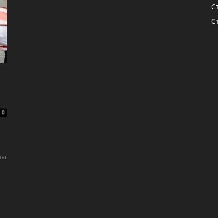
С
С
0
ны