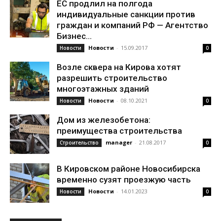
ЕС продлил на полгода
индивидуальные санкции против
граждан и компаний РФ — Агентство
Бизнес...
Новости
-
15.09.2017
Новости
0
Возле сквера на Кирова хотят
разрешить строительство
многоэтажных зданий
Новости
-
08.10.2021
Новости
0
Дом из железобетона:
преимущества строительства
manager
-
21.08.2017
Строительство
0
В Кировском районе Новосибирска
временно сузят проезжую часть
Новости
-
14.01.2023
Новости
0