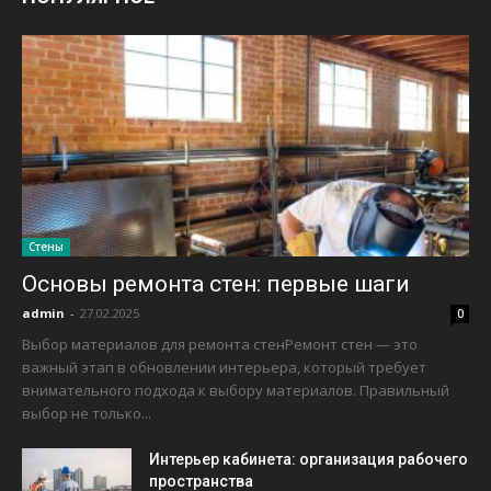
Стены
Основы ремонта стен: первые шаги
admin
-
27.02.2025
0
Выбор материалов для ремонта стенРемонт стен — это
важный этап в обновлении интерьера, который требует
внимательного подхода к выбору материалов. Правильный
выбор не только...
Интерьер кабинета: организация рабочего
пространства