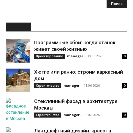
НОВОЕ
Программные сбои: когда станок
живет своей жизнью
manager
-
30.06.2026
Проектирование
0
Хюгге или ранчо: строим каркасный
дом
manager
-
11.06.2026
Строительство
0
Стеклянный фасад в архитектуре
Москвы
manager
-
05.02.2026
Строительство
0
Ландшафтный дизайн: красота