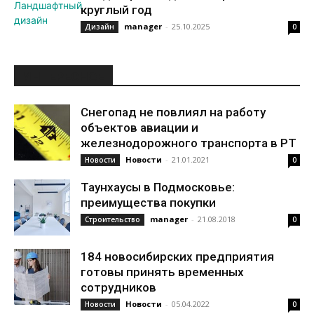
круглый год
manager
-
25.10.2025
Дизайн
0
ИНТЕРЕСНОЕ
Снегопад не повлиял на работу
объектов авиации и
железнодорожного транспорта в РТ
Новости
-
21.01.2021
Новости
0
Таунхаусы в Подмосковье:
преимущества покупки
manager
-
21.08.2018
Строительство
0
184 новосибирских предприятия
готовы принять временных
сотрудников
Новости
-
05.04.2022
Новости
0